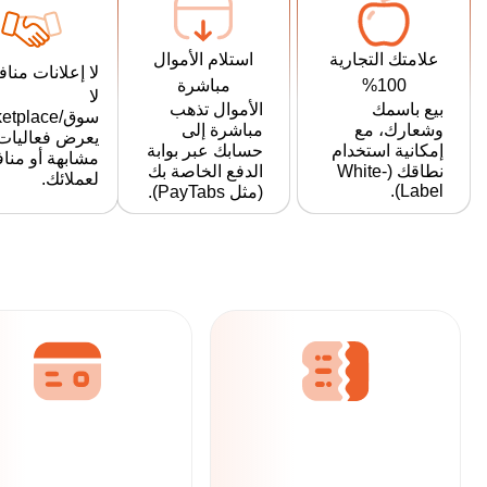
استلام الأموال
علامتك التجارية
لا إعلانات منا
مباشرة
100%
لا
الأموال تذهب
بيع باسمك
سوق/tplace
مباشرة إلى
وشعارك، مع
يعرض فعاليات
حسابك عبر بوابة
إمكانية استخدام
مشابهة أو منا
الدفع الخاصة بك
نطاقك (White-
لعملائك.
Label).
(مثل PayTabs).
Ticketo: الحل الشامل لتنظيم الأحداث فيما يتعلق بحجز التذاكر وشباك التذاكر والتسويق والمزيد
جميع احتياجات
التذاكر عبر
الإنترنت الخاصة بك
كل ما تحتاجه في
بفضل الميزات المدمجة
شباك التذاكر
القوية مثل مسح الباركود