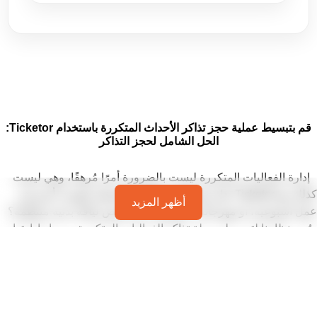
قم بتبسيط عملية حجز تذاكر الأحداث المتكررة باستخدام Ticketor:
الحل الشامل لحجز التذاكر
إدارة الفعاليات المتكررة ليست بالضرورة أمرًا مُرهقًا، وهي ليست
كذلك مع Ticketor. هل تستضيف حفلات موسيقية شهرية، أو ورش
أظهر المزيد
عمل أسبوعية، أو مهرجانات موسمية، أو حصص لياقة بدنية منتظمة؟
صُمم نظامنا لتبسيط جدولة تذاكر الفعاليات المتكررة وبيعها وإدارتها.
يقدم Ticketor
نظام تذاكر متكامل الميزات للفعاليات المتكررة
، يُبسط
العمليات، ويعزز المبيعات، ويوفر لك المال.
الطريقة الأكثر ذكاءً لبيع تذاكر الأحداث المتكررة