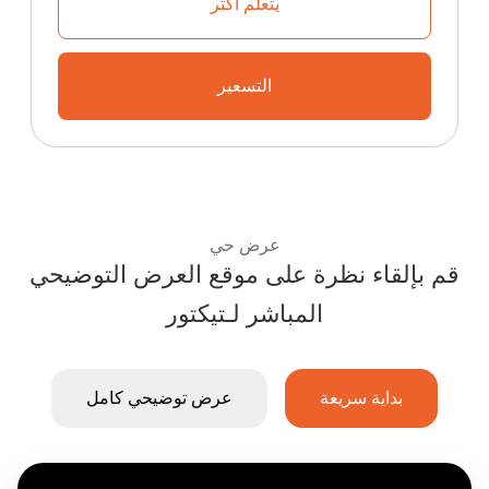
يتعلم أكثر
تعرف على كيفية بدء منصة التذاكر ا
التسعير
تعرف على خطط إعادة البيع والأسعار الت
عرض حي
قم بإلقاء نظرة على موقع العرض التوضيحي
استمتع بتجربة نظام التذاكر للفعاليات من Ticketor:
المباشر لـتیکتور
بداية سريعة
عرض توضيحي كامل