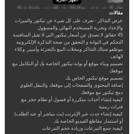
تعليمات
يُعد حل إدارة الفعاليات الدورية لدينا مثاليًا للمنظمين المشغولين الذين
تعلم كل شيء عن بيع التذاكر عبر الإنترنت، وإعداد شباك
يرغبون في قضاء وقت أقل في الإدارة ووقت أطول في تقديم تجارب
مقالات
التذاكر وموقع تيكتور الخاص بك
مميزة.
عرض التذاكر - تعرف على كل شيء عن تيكتور والميزات
إنشاء حدث
والإعداد وتجربة المستخدم النهائي والمسؤول
نصائح حول إنشاء حدث عبر الإنترنت
مُصمم خصيصًا للمنظمين من أي حجم
45 حقائق لا تصدق عن أسعار تيكتور التي لا تقبل المنافسة
تصميم مخطط جلوس المكان
التحكم في البوابة و التحقق من صحة التذكرة الإلكترونية
إضافة / تحديث التذاكر
سواءً كنت تدير مسرحًا محليًا، أو تستضيف سلسلة من ورش العمل
موظفو شباك التذاكر ومحلات البيع بالتجزئة وأمبير. وكلاء
نصائح حول إنشاء أحداث بمسافة آمنة بسبب كوفيد 19
شهريًا، أو تُنظم سلسلة من الندوات المتكررة، فإن Ticketor تُلبي
الهاتف
إنشاء وإدارة الأماكن
احتياجاتك. لا يوجد حل واحد يناسب الجميع هنا. حل التذاكر الشهرية
تصميم وبناء موقع أو بوابة تيكتور الخاصة بك أو التكامل مع
إنشاء أحداث متكررة وتكرار الحدث
لدينا قابل للتكيف وسهل الإعداد لأي نوع من الفعاليات المتكررة.
موقعك
تذاكر الموسم / العضوية
باعتباره نظامًا لبيع التذاكر بشكل متكرر، صُمم Ticketor ليتناسب مع
تصميم موقع تيكتور الخاص بك
حزم / حزم الأحداث
احتياجات مؤسستك. أضف فعاليات متكررة، وأضف معالجات دفع
إضافة المحتوى والصفحات إلى موقعك والتنقل العلوي
إعداد مجموعة / أزواج / عائلة / إشغال مزدوج / تذاكر طاولة
جديدة، ووسّع نطاق تسويقك - كل ذلك دون تغيير الأنظمة أو تعطيل
دمج تيكتور مع موقعك
كاملة
سير عملك.
كيفية إنشاء أحداث متكررة أو فصول أو نظام حجز مع
أحداث متعددة الأيام
فترات زمنية
لماذا Ticketor للأحداث المتكررة؟
مدير الأسئلة (طرح الأسئلة من المشترين)
كيفية إنشاء حدث عبر الإنترنت (بث مباشر أو عند الطلب)
تكامل معالج الدفع
نظام تذاكر صوتي للأحداث المتكررة
أو استثمار مقاطع الفيديو الخاصة بك
تكامل باي بال
كيفية جمع التبرعات وزيادة حجم التبرعات
جدولة مرنة باستخدام برنامج جدولة الأحداث المتكررة
زيل، فينمو، تحويل بنكي، دفع نقدي، طرق دفع أخرى