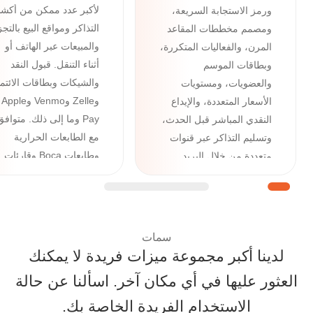
لأكبر عدد ممكن من أكش
ورمز الاستجابة السريعة،
التذاكر ومواقع البيع بالتجز
ومصمم مخططات المقاعد
والمبيعات عبر الهاتف أو
المرن، والفعاليات المتكررة،
أثناء التنقل. قبول النقد
وبطاقات الموسم
والشيكات وبطاقات الائتم
والعضويات، ومستويات
وZelle وVenmo وApple
الأسعار المتعددة، والإيداع
Pay وما إلى ذلك. متوافق
النقدي المباشر قبل الحدث،
مع الطابعات الحرارية
وتسليم التذاكر عبر قنوات
وطابعات Boca وقارئات
متعددة من خلال البريد
بطاقات الائتمان وسجلات
الإلكتروني والرسائل النصية
النقد.
وواتساب ومحفظة جوجل/
أبل، بالإضافة إلى أدوات
متقدمة مثل مدير الأسئلة
سمات
والنماذج المخصصة.
لدينا أكبر مجموعة ميزات فريدة لا يمكنك
العثور عليها في أي مكان آخر. اسألنا عن حالة
حلول شاملة لبيع التذاكر: ميزات Ticketor المصممة ل
الاستخدام الفريدة الخاصة بك.