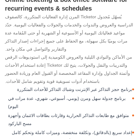
recurring events & schedules
برنامج حجز تذاكر الفعا
يُسهّل مُجدول Ticketor المرن إدارة الفعاليات المتكررة، كالصفوف
الدراسية والعروض والندوات والخدمات والجولات والفعاليات اليومية. حدّد
مواعيد فعالياتك اليومية أو الأسبوعية أو الشهرية أو حتى المُقامة عدة
مرات يوميًا بكل سهولة، مع الحفاظ على جميع إجراءات إصدار التذاكر
والتقارير والتواصل في مكان واحد.
من الأماكن والنوادي الليلية والعروض الكوميدية إلى استوديوهات الرقص
والتدريبات والنقل والجولات، يتيح لك Ticketor إعادة استخدام الأحداث
وأتمتة الجداول وإدارة المقاعد المخصصة أو القبول العام وزيادة الحضور
باستخدام أدوات تسويقية قوية وتقويم شامل للأحداث.
برنامج حجز التذاكر عبر الإنترنت وشباك التذاكر للأحداث المتكررة
برنامج جدولة سهل ومرن (يومي، أسبوعي، شهري، عدة مرات في
اليوم)
متوافق مع طابعات التذاكر الحرارية وقارئات بطاقات الائتمان وأجهزة
مسح الباركود
إعداد سريع (بالدقائق)، وتكلفة منخفضة، وميزات كاملة وتحكم كامل