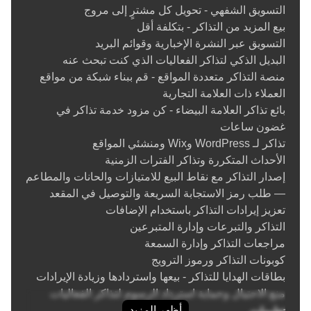
التسويق الشفهي - تحويل كل مشترٍ إلى مروج
عزز مبيعاتك وخفض الرسوم
بيع المزيد من التذاكر - بتكلفة أقل
التسويق عبر النشرة الإخبارية وقوائم البريد
تم تصميم Ticketor لتمكينك من بيع تذاكر الفعاليات المتكررة وزيادة
البديل الذكي لتذاكر الفعاليات الذي كنت تبحث عنه
إيراداتك إلى أقصى حد. بالاستغناء عن الوسيط، يمكنك توفير مبلغ كبير
منصة التذاكر متعددة المواقع - قم ببناء شبكة من مواقع
من عمولات بيع التذاكر واستثماره في تسويق الفعاليات واستضافة
العملاء ذات العلامة التجارية
فعالياتك.
بائع تذاكر العلامة البيضاء - كن مزود خدمة تذاكر في
بفضل إمكانيات التسويق المدمجة، يتيح لك Ticketor الترويج
غضون ساعات
لفعالياتك المتكررة باستخدام التسويق عبر البريد الإلكتروني، ودمج
تذاكر لـ WordPress وWix ومنشئي المواقع
منصات التواصل الاجتماعي، والتسويق بالعمولة. وبفضل التقارير
الأحداث المتكررة وتذاكر الفترات الزمنية
الفورية، ستعرف ما ينجح وما يحتاج إلى تحسين، لتتمكن من بيع المزيد
إصدار التذاكر مع نقاط البيع للامتيازات والحانات والمطاعم
من التذاكر مع كل فعالية متكررة.
— طلب رمز الاستجابة السريعة والتوصيل في المقعد
حل شامل لإدارة الأحداث المتكررة
تعزيز إيرادات التذاكر باستخدام الإضافات
التذاكر والتبرعات وإدارة المتبرعين
وداعًا للتنقل بين منصات متعددة. Ticketor منصة واحدة لإدارة
مراجعات التذاكر وإدارة السمعة
الفعاليات المتكررة، وإدارة عمليات بيع التذاكر، والترويج، ومبيعات
كوبونات التذاكر ورموز الترويج
شباك التذاكر
، واختيار المقاعد، وإعداد التقارير، والمتابعة المالية، كل
بطاقات الهدايا للتذاكر - بيعها واستردادها وزيادة الإيرادات
ذلك في لوحة تحكم واحدة سهلة الاستخدام.
منع الاحتيال وحماية استرداد الرسوم لتذاكر الفعاليات
يتم إدارة كل شيء في نظام واحد، من التنظيم إلى تسجيل الوصول.
أظهر المزيد