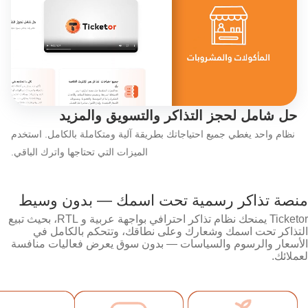
اكتشف ميزات Ticketor باختصار: شاهد مقطع الفيديو الذي يقدم نظرة عامة سريعة
حل شامل لحجز التذاكر والتسويق والمزيد
نظام واحد يغطي جميع احتياجاتك بطريقة آلية ومتكاملة بالكامل. استخدم
الميزات التي تحتاجها واترك الباقي.
منصة تذاكر رسمية تحت اسمك — بدون وسيط
Ticketor يمنحك نظام تذاكر احترافي بواجهة عربية و RTL، بحيث تبيع
التذاكر تحت اسمك وشعارك وعلى نطاقك، وتتحكم بالكامل في
الأسعار والرسوم والسياسات — بدون سوق يعرض فعاليات منافسة
لعملائك.