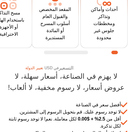
المدرج أو المائدة
المقاعد. قم
هاتفك الذكي 
المستديرة (نمط
أحداث وأماكن
المقعد المخصص
بتشغيل العديد
ماسح البارك
مسح التذاك
العشاء) أو نمط
وتذاكر
والقبول العام
من الأحداث
الاحترافي ل
باستخدام اله
المطعم / الملهى
ومخططات
أسلوب المسرح
المتزامنة في
الحضور وقبول
أو الأجهزة
أو نمط النادي
جلوس غير
أو المائدة
العديد من
يدعم تطبي
الاحترافية
الليلي أو أي
محدودة
المستديرة
الأماكن حول
التحكم في
مجموعة ويسمح
العالم.
البوابة "الخر
للمشتري باختيار
من أجل إعا
يتعلم
مقعده.
الدخول" حتى 
أكثر
التسعير
في
USD
تغيير الدولة
تضطر إلى خ
لا يهزم في الصناعة، أسعار سهلة، لا
يتعلم
الحضور
أكثر
وفر المزيد مع Ticketor: حلول التذاكر والتسويق منخفضة التكلفة
عروض أسعار، لا رسوم مخفية، لا ألعاب!
أفضل سعر في الصناعة
لا توجد رسوم عليك. قم بتحويل الرسوم إلى المشترين.
أقل من
2.5% +
$
0.00
لكل معاملة. نعم! لا توجد رسوم ثابتة
لكل تذكرة.