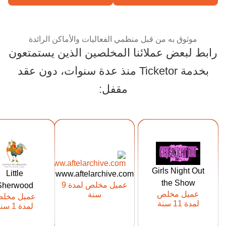
موثوق به من قبل منظمي الفعاليات والأماكن الرائدة
رابط لبعض عملائنا المخلصين الذين يستمتعون
بخدمة Ticketor منذ عدة سنوات، دون عقد
موثوق به من قبل منظمي
مقفل:
ps://ww2.tic
https://ww2.tic
https://tickets.
tor.com/littl
ketor.com/afte
girlsnightoutt
Girls Night Out
Little
www.aftelarchive.com
sherwood
larchive
heshow.com
the Show
عميل مخلص لمدة 9
Sherwood
عميل Ticketor
عميل Ticketor
عميل Ticketor
عميل مخلص
سنة
عميل مخل
منذ: 2015
منذ: 2017
منذ: 025
لمدة 11 سنة
لمدة 1 سنة