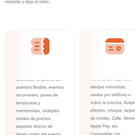
necesite y deje el resto.
Ticketor: la solución integral para la 
Todas sus
necesidades de
venta de entradas
online
Con potentes funciones
Todo lo que
integradas como
necesitas en
escaneo de códigos de
taquilla
barras y códigos QR, un
Para tantas taquillas,
diseñador de planos de
tiendas minoristas,
asientos flexible, eventos
ventas por teléfono o
recurrentes, pases de
sobre la marcha. Acept
temporada y
efectivo, cheque, tarjet
membresías, múltiples
de crédito, Zelle, Venm
niveles de precios,
Apple Pay, etc.
depósito directo de
Compatible con
dinero antes del evento,