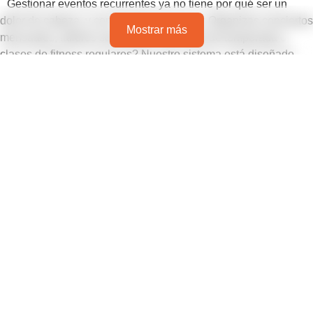
Gestionar eventos recurrentes ya no tiene por qué ser un
dolor de cabeza, y con Ticketor no lo es. ¿Organizas conciertos
Mostrar más
mensuales, talleres semanales, festivales de temporada o
clases de fitness regulares? Nuestro sistema está diseñado
para simplificar la programación, venta y gestión de entradas
para eventos recurrentes. Ticketor ofrece un completo
sistema
de venta de entradas para eventos recurrentes
que optimiza
las operaciones, impulsa las ventas y te ahorra dinero.
La forma más inteligente de vender entradas
para eventos recurrentes
Los eventos recurrentes
presentan diferentes desafíos:
programación repetida, imagen de marca constante y gestión
de la venta de entradas recurrentes. Ticketor está diseñado
para gestionar todo esto desde un solo lugar. Nuestra
plataforma permite a los organizadores de eventos vender
entradas recurrentes de forma fácil y flexible. Puedes crear una
serie de eventos y automatizar la venta de entradas para