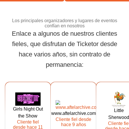
Los principales organizadores y lugares de eventos
confían en nosotros
Enlace a algunos de nuestros clientes
fieles, que disfrutan de Ticketor desde
Los principales or
hace varios años, sin contrato de
permanencia:
https://tickets.
https://ww2.tic
https://ww2.
girlsnightoutt
ketor.com/afte
ketor.com/lit
Girls Night Out
heshow.com
larchive
esherwoo
Little
www.aftelarchive.com
the Show
Cliente de
Cliente de
Cliente d
Sherwoo
Cliente fiel desde
Cliente fiel
Cliente fie
Ticketor
Ticketor
Ticketor
hace 9 años
desde hace 11
desde hace