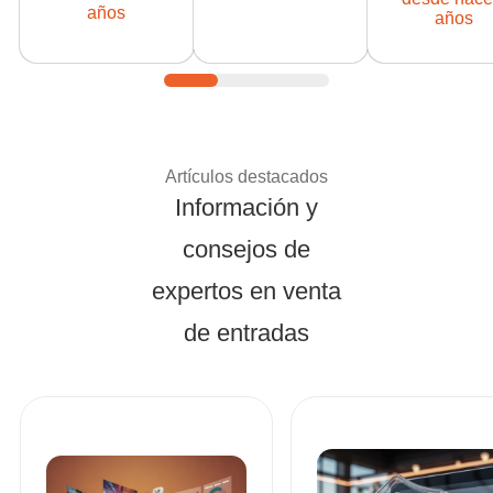
desde: 2015
desde: 2017
desde: 20
años
años
Consejos de expertos
Artículos destacados
Información y
consejos de
expertos en venta
de entradas