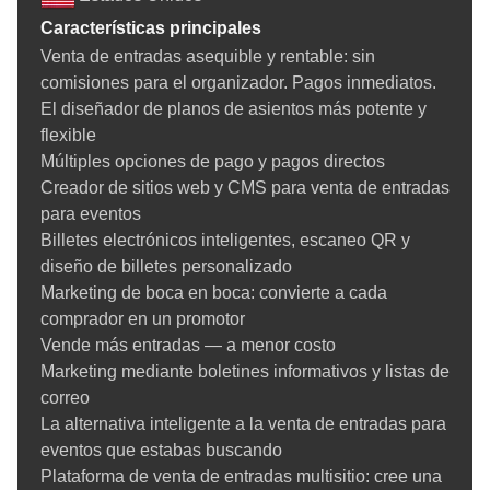
organización un flujo de caja fluido y constante, a la vez que
Características principales
ofrece a sus asistentes una experiencia de compra de entradas
Venta de entradas asequible y rentable: sin
sin complicaciones y garantizada. También es una
solución de
comisiones para el organizador. Pagos inmediatos.
software de venta de entradas para organizaciones sin fines de
El diseñador de planos de asientos más potente y
lucro
ideal.
flexible
Ticketor se basa en un potente software de programación de
Múltiples opciones de pago y pagos directos
eventos recurrentes que te permite especificar fácilmente la
Creador de sitios web y CMS para venta de entradas
frecuencia de un evento, la fecha de venta y la fecha de
para eventos
vencimiento de las entradas. El software se encarga del resto:
Billetes electrónicos inteligentes, escaneo QR y
se acabaron las molestas actualizaciones repetidas, las
diseño de billetes personalizado
entradas duplicadas y los errores de programación.
Marketing de boca en boca: convierte a cada
comprador en un promotor
Software de taquilla basado en la web con alta
Vende más entradas — a menor costo
flexibilidad
Marketing mediante boletines informativos y listas de
correo
Ticketor es tu software de taquilla online basado en la web
La alternativa inteligente a la venta de entradas para
donde puedes
vender entradas online
y offline. Puedes vender
eventos que estabas buscando
entradas desde tu propia página web o en una taquilla física
Plataforma de venta de entradas multisitio: cree una
con las herramientas integradas de Ticketor. Obtendrás una