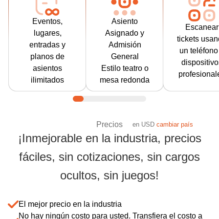
lugares y en
estilo de anfiteatro,
un escáner 
planos de
mesa redonda
código de
Eventos,
Asiento
asientos.
(estilo de cena),
barras
Escanear
lugares,
Asignado y
Organiza
estilo de
profesiona
tickets usa
entradas y
Admisión
tantos eventos
restaurante/cabaret,
para escan
un teléfono
planos de
General
simultáneos en
estilo de club
y admitir a 
dispositivo
asientos
Estilo teatro o
tantos lugares
nocturno o
asistentes
profesional
ilimitados
mesa redonda
como sea
cualquier
La aplicaci
posible en todo
combinación y
de control 
el mundo.
permite que el
puertas adm
comprador elija su
"salir par
Precios
en
USD
cambiar país
Aprende
asiento.
volver a entr
¡Inmejorable en la industria, precios
más
para que n
fáciles, sin cotizaciones, sin cargos
tenga qu
Ahorre más con Tick
sellar a lo
ocultos, sin juegos!
asistentes
Aprende m
El mejor precio en la industria
No hay ningún costo para usted. Transfiera el costo a