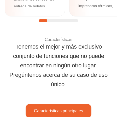
impresoras térmicas,
entrega de boletos
impresoras Boca,
multicanal por correo
lectores de tarjetas de
electrónico, mensaje de
crédito, cajas
texto, WhatsApp y
registradoras.
Google/Apple Wallet,
Características
además de herramientas
Tenemos el mejor y más exclusivo
avanzadas como
administrador de
conjunto de funciones que no puede
preguntas y formularios
encontrar en ningún otro lugar.
Soluciones integral
personalizados.
Pregúntenos acerca de su caso de uso
único.
Características principales