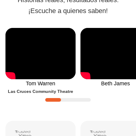
¡Escuche a quienes saben!
Tom Warren
Beth James
Las Cruces Community Theatre
Reseñas y valoraciones de Ticketor
| R