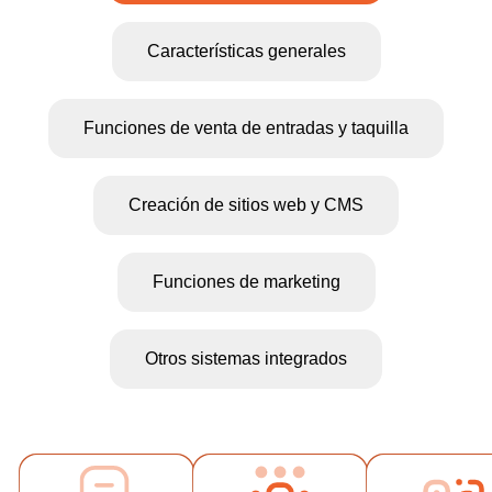
Características generales
Funciones de venta de entradas y taquilla
Creación de sitios web y CMS
Todos las
entradas
Funciones de marketing
electrónicas
físicas tien
El poderoso
código de
Otros sistemas integrados
diseñador de
barras y cód
planos de asientos
QR.
No hay límite
le permite crear
Simplemen
en el número
cualquier plano de
utiliza tu
de eventos,
asientos, incluido el
smartphone