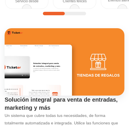
Eventos aten
Servicio desde
Clientes felices
Descubra las caract
Solución integral para venta de entradas,
marketing y más
Un sistema que cubre todas tus necesidades, de forma
totalmente automatizada e integrada. Utilice las funciones que